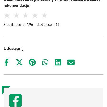
rekomendacje
★
★
★
★
★
Średnia ocena:
4.96
Liczba ocen:
15
Udostępnij
Share
Share
Share
Share
Share
Share
on
on
on
on
on
on
Facebook
X
Pinterest
WhatsApp
LinkedIn
Email
(Twitter)