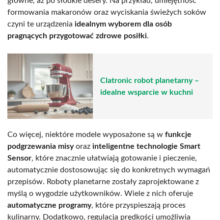
główne, aż po słodkie desery. Na przykład, umiejętność
formowania makaronów oraz wyciskania świeżych soków
czyni te urządzenia
idealnym wyborem dla osób
pragnących przygotować zdrowe posiłki
.
Clatronic robot planetarny –
idealne wsparcie w kuchni
Co więcej, niektóre modele wyposażone są w
funkcje
podgrzewania misy
oraz
inteligentne technologie Smart
Sensor
, które znacznie ułatwiają gotowanie i pieczenie,
automatycznie dostosowując się do konkretnych wymagań
przepisów. Roboty planetarne zostały zaprojektowane z
myślą o wygodzie użytkowników. Wiele z nich oferuje
automatyczne programy
, które przyspieszają proces
kulinarny. Dodatkowo, regulacja prędkości umożliwia