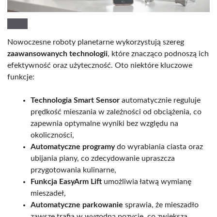
Nowoczesne roboty planetarne wykorzystują szereg
zaawansowanych technologii
, które znacząco podnoszą ich
efektywność oraz użyteczność. Oto niektóre kluczowe
funkcje:
Technologia Smart Sensor
automatycznie reguluje
prędkość mieszania w zależności od obciążenia, co
zapewnia optymalne wyniki bez względu na
okoliczności,
Automatyczne programy
do wyrabiania ciasta oraz
ubijania piany, co zdecydowanie upraszcza
przygotowania kulinarne,
Funkcja EasyArm Lift
umożliwia łatwą wymianę
mieszadeł,
Automatyczne parkowanie
sprawia, że mieszadło
zawsze trafia w wygodną pozycję, co zwiększa