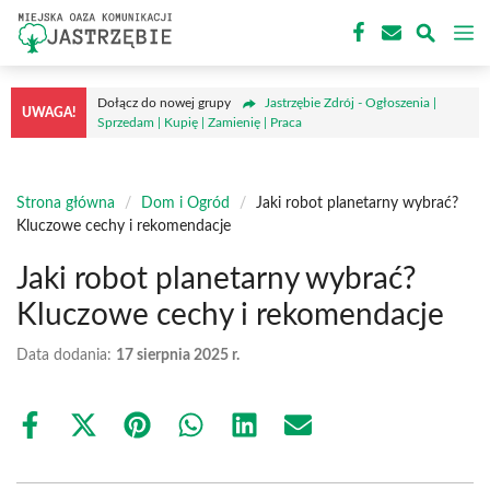
Przejdź
M
do
treści
Dołącz do nowej grupy
Jastrzębie Zdrój - Ogłoszenia |
UWAGA!
Sprzedam | Kupię | Zamienię | Praca
Strona główna
/
Dom i Ogród
/
Jaki robot planetarny wybrać?
Kluczowe cechy i rekomendacje
Jaki robot planetarny wybrać?
Kluczowe cechy i rekomendacje
Data dodania:
17 sierpnia 2025 r.
Share
Share
Share
Share
Share
Share
on
on
on
on
on
on
Facebook
X
Pinterest
WhatsApp
LinkedIn
Email
(Twitter)