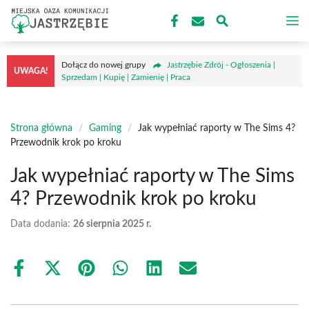
Przejdź
M
do
treści
Dołącz do nowej grupy
Jastrzębie Zdrój - Ogłoszenia |
UWAGA!
Sprzedam | Kupię | Zamienię | Praca
Strona główna
/
Gaming
/
Jak wypełniać raporty w The Sims 4?
Przewodnik krok po kroku
Jak wypełniać raporty w The Sims
4? Przewodnik krok po kroku
Data dodania:
26 sierpnia 2025 r.
Share
Share
Share
Share
Share
Share
on
on
on
on
on
on
Facebook
X
Pinterest
WhatsApp
LinkedIn
Email
(Twitter)