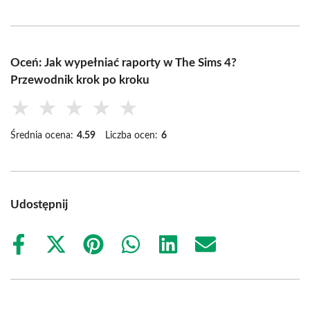
Oceń: Jak wypełniać raporty w The Sims 4?
Przewodnik krok po kroku
★
★
★
★
★
Średnia ocena:
4.59
Liczba ocen:
6
Udostępnij
Share
Share
Share
Share
Share
Share
on
on
on
on
on
on
Facebook
X
Pinterest
WhatsApp
LinkedIn
Email
(Twitter)