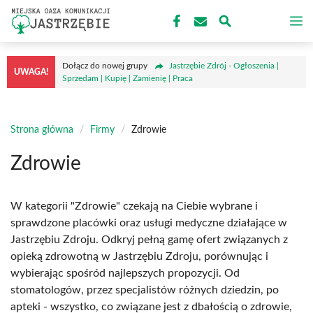
Przejdź
M
do
treści
Dołącz do nowej grupy
Jastrzębie Zdrój - Ogłoszenia |
UWAGA!
Sprzedam | Kupię | Zamienię | Praca
Strona główna
/
Firmy
/
Zdrowie
Zdrowie
W kategorii "Zdrowie" czekają na Ciebie wybrane i
sprawdzone placówki oraz usługi medyczne działające w
Jastrzębiu Zdroju. Odkryj pełną gamę ofert związanych z
opieką zdrowotną w Jastrzębiu Zdroju, porównując i
wybierając spośród najlepszych propozycji. Od
stomatologów, przez specjalistów różnych dziedzin, po
apteki - wszystko, co związane jest z dbałością o zdrowie,