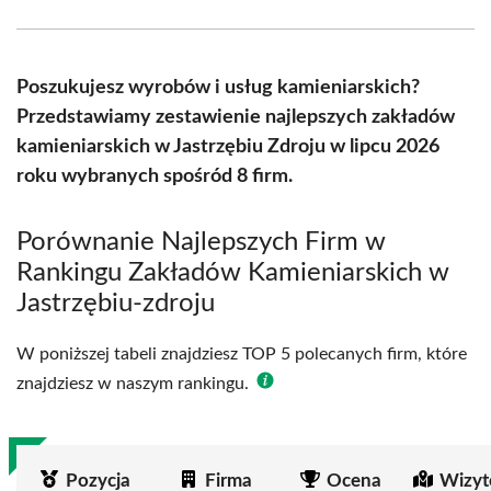
Facebook
X
Pinterest
WhatsApp
LinkedIn
Email
(Twitter)
Poszukujesz wyrobów i usług kamieniarskich?
Przedstawiamy zestawienie najlepszych zakładów
kamieniarskich w Jastrzębiu Zdroju w lipcu 2026
roku wybranych spośród 8 firm.
Porównanie Najlepszych Firm w
Rankingu Zakładów Kamieniarskich w
Jastrzębiu-zdroju
W poniższej tabeli znajdziesz TOP 5 polecanych firm, które
znajdziesz w naszym rankingu.
Pozycja
Firma
Ocena
Wizyt