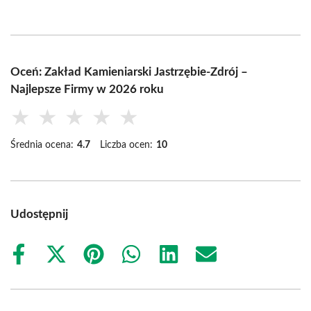
Oceń: Zakład Kamieniarski Jastrzębie-Zdrój –
Najlepsze Firmy w 2026 roku
★
★
★
★
★
Średnia ocena:
4.7
Liczba ocen:
10
Udostępnij
Share
Share
Share
Share
Share
Share
on
on
on
on
on
on
Facebook
X
Pinterest
WhatsApp
LinkedIn
Email
(Twitter)