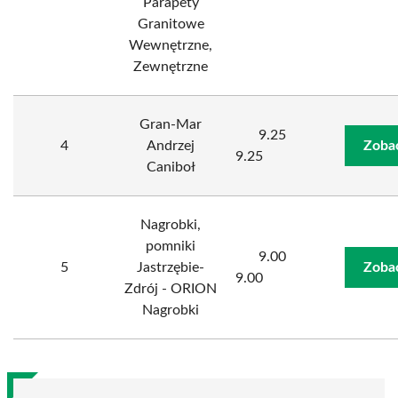
Parapety
Granitowe
Wewnętrzne,
Zewnętrzne
Gran-Mar
9.25
4
Andrzej
Zoba
9.25
Caniboł
Nagrobki,
pomniki
9.00
5
Jastrzębie-
Zoba
9.00
Zdrój - ORION
Nagrobki