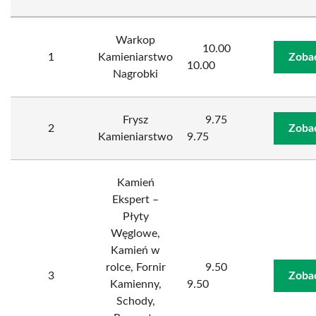
Warkop
10.00
1
Kamieniarstwo
Zoba
10.00
Nagrobki
Frysz
9.75
2
Zoba
Kamieniarstwo
9.75
Kamień
Ekspert –
Płyty
Węglowe,
Kamień w
rolce, Fornir
9.50
3
Zoba
Kamienny,
9.50
Schody,