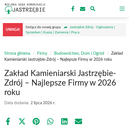
Przejdź
M
do
treści
Dołącz do nowej grupy
Jastrzębie Zdrój - Ogłoszenia |
UWAGA!
Sprzedam | Kupię | Zamienię | Praca
Strona główna
/
Firmy
/
Budownictwo, Dom i Ogród
/
Zakład
Kamieniarski Jastrzębie-Zdrój – Najlepsze Firmy w 2026 roku
Zakład Kamieniarski Jastrzębie-
Zdrój – Najlepsze Firmy w 2026
roku
Data dodania:
2 lipca 2026 r.
Share
Share
Share
Share
Share
Share
on
on
on
on
on
on