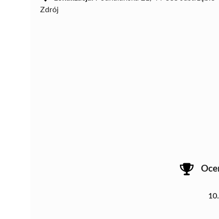
Zdrój
Oce
10