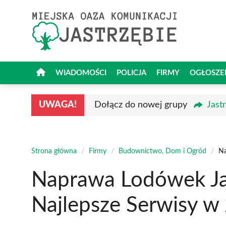
Przejdź
do
treści
WIADOMOŚCI
POLICJA
FIRMY
OGŁOSZE
UWAGA!
Dołącz do nowej grupy
Jast
Strona główna
/
Firmy
/
Budownictwo, Dom i Ogród
/
Na
Naprawa Lodówek Jas
Najlepsze Serwisy w