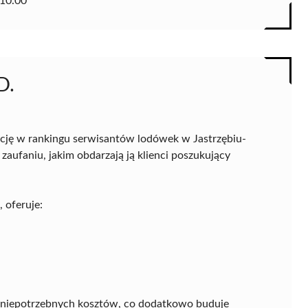
10.00
D.
ycję w rankingu serwisantów lodówek w Jastrzębiu-
z zaufaniu, jakim obdarzają ją klienci poszukujący
 oferuje:
c niepotrzebnych kosztów, co dodatkowo buduje