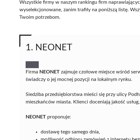
Wszystkie firmy w naszym rankingu firm naprawiających
wyselekcjonowane, zanim trafiły na poniższą listę. Wsz
Twoim potrzebom.
1. NEONET
Firma
NEONET
zajmuje czołowe miejsce wśród ser
świadczy o jej mocnej pozycji na lokalnym rynku.
Siedziba przedsiębiorstwa mieści się przy ulicy Pod
mieszkańców miasta. Klienci doceniają jakość usług,
NEONET
proponuje:
dostawę tego samego dnia,
możliwość odbioru zamówień z internetu bez