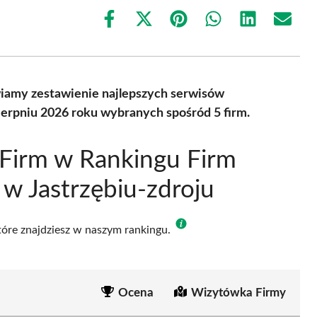
Share
Share
Share
Share
Share
Share
on
on
on
on
on
on
Facebook
X
Pinterest
WhatsApp
LinkedIn
Email
(Twitter)
iamy zestawienie najlepszych serwisów
ierpniu 2026 roku wybranych spośród 5 firm.
Firm w Rankingu Firm
w Jastrzębiu-zdroju
które znajdziesz w naszym rankingu.
Ocena
Wizytówka Firmy