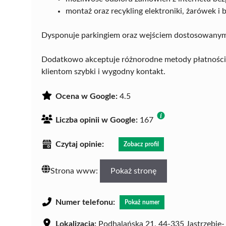
montaż oraz recykling elektroniki, żarówek i b
Dysponuje parkingiem oraz wejściem dostosowanym
Dodatkowo akceptuje różnorodne metody płatności, 
klientom szybki i wygodny kontakt.
Ocena w Google:
4.5
Liczba opinii w Google:
167
Czytaj opinie:
Zobacz profil
Strona www:
Pokaż stronę
Numer telefonu:
Pokaż numer
Lokalizacja:
Podhalańska 21, 44-335 Jastrzębie-