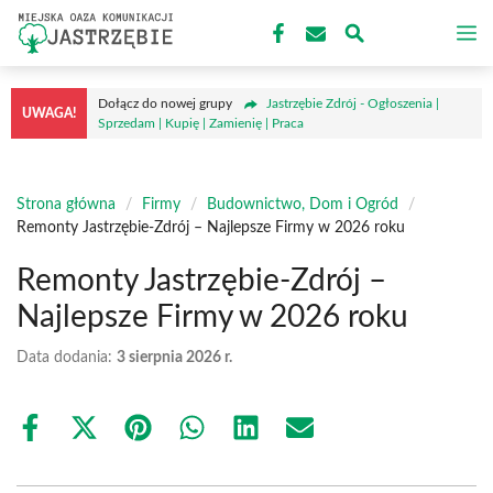
Przejdź
M
do
treści
Dołącz do nowej grupy
Jastrzębie Zdrój - Ogłoszenia |
UWAGA!
Sprzedam | Kupię | Zamienię | Praca
Strona główna
/
Firmy
/
Budownictwo, Dom i Ogród
/
Remonty Jastrzębie-Zdrój – Najlepsze Firmy w 2026 roku
Remonty Jastrzębie-Zdrój –
Najlepsze Firmy w 2026 roku
Data dodania:
3 sierpnia 2026 r.
Share
Share
Share
Share
Share
Share
on
on
on
on
on
on
Facebook
X
Pinterest
WhatsApp
LinkedIn
Email
(Twitter)