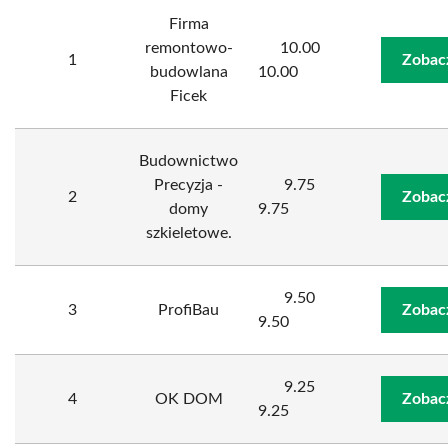
Firma
remontowo-
10.00
1
Zobac
budowlana
10.00
Ficek
Budownictwo
Precyzja -
9.75
2
Zobac
domy
9.75
szkieletowe.
9.50
3
ProfiBau
Zobac
9.50
9.25
4
OK DOM
Zobac
9.25