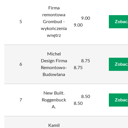
Firma
remontowa
9.00
5
Grombud -
Zobac
9.00
wykończenia
wnętrz
Michel
Design Firma
8.75
6
Zobac
Remontowo-
8.75
Budowlana
New Built.
8.50
7
Roggenbuck
Zobac
8.50
A.
Kamil