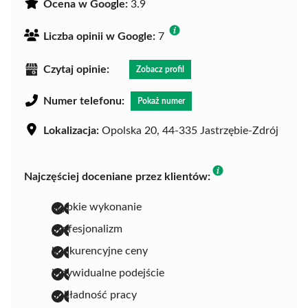
Ocena w Google:
3.9
Liczba opinii w Google:
7
Czytaj opinie:
Zobacz profil
Numer telefonu:
Pokaż numer
Lokalizacja:
Opolska 20, 44-335 Jastrzębie-Zdrój
Najczęściej doceniane przez klientów:
szybkie wykonanie
profesjonalizm
konkurencyjne ceny
indywidualne podejście
dokładność pracy