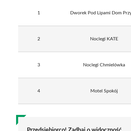
1
Dworek Pod Lipami Dom Przy
2
Noclegi KATE
3
Noclegi Chmielówka
4
Motel Spokój
Przedsiębiorco! Zadbaj o widoczność