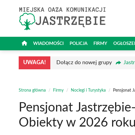
Przejdź
do
treści
WIADOMOŚCI
POLICJA
FIRMY
OGŁOSZE
UWAGA!
Dołącz do nowej grupy
Jast
Strona główna
/
Firmy
/
Noclegi i Turystyka
/
Pensjonat J
Pensjonat Jastrzębie
Obiekty w 2026 rok