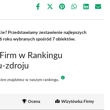
Share
Share
Share
Share
Share
Share
on
on
on
on
on
on
Facebook
X
Pinterest
WhatsApp
LinkedIn
Email
(Twitter)
ie? Przedstawiamy zestawienie najlepszych
26 roku wybranych spośród 7 obiektów.
 Firm w Rankingu
u-zdroju
które znajdziesz w naszym rankingu.
Ocena
Wizytówka Firmy