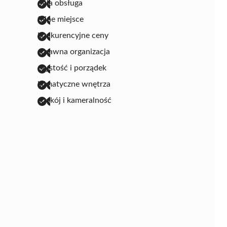
miła obsługa
fajne miejsce
konkurencyjne ceny
sprawna organizacja
czystość i porządek
klimatyczne wnętrza
spokój i kameralność