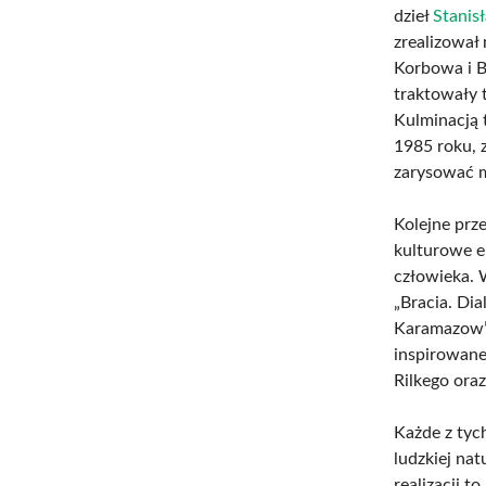
dzieł
Stanis
zrealizował 
Korbowa i Be
traktowały t
Kulminacją 
1985 roku, 
zarysować m
Kolejne prz
kulturowe e
człowieka. 
„Bracia. Dia
Karamazow” 
inspirowane
Rilkego ora
Każde z tyc
ludzkiej na
realizacji 