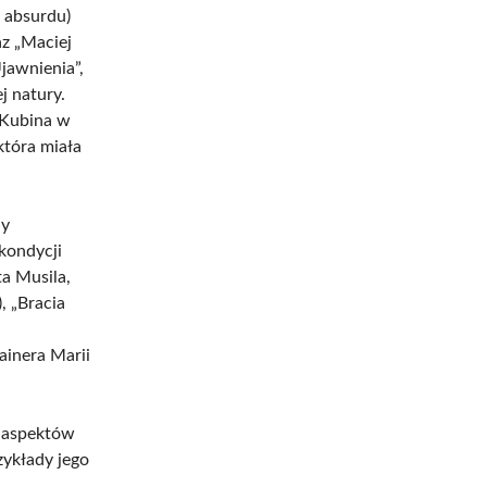
 absurdu)
az „Maciej
Ujawnienia”,
j natury.
a Kubina w
która miała
ny
kondycji
ta Musila,
, „Bracia
ainera Marii
h aspektów
zykłady jego