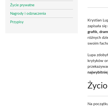
Życie prywatne
Nagrody i odznaczenia
Krystian Lu
Przypisy
zapisała się
grafik, dra
różnych dzi
swoim fach
Lupa zdobył
krytyków or
przekazywan
najwybitnie
Życio
Na początku