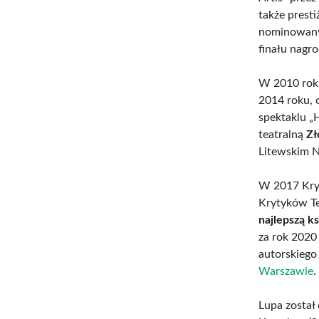
także prest
nominowan
finału nagr
W 2010 rok
2014 roku, 
spektaklu „
teatralną
Zł
Litewskim 
W 2017 Krys
Krytyków Te
najlepszą ks
za rok 2020
autorskiego
Warszawie
.
Lupa zosta