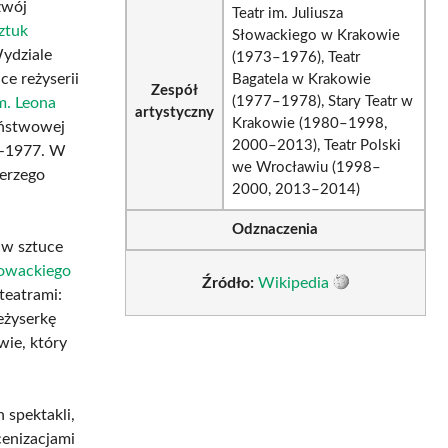
zwój
Teatr im. Juliusza
ztuk
Słowackiego w Krakowie
ydziale
(1973–1976), Teatr
ce reżyserii
Bagatela w Krakowie
Zespół
(1977–1978), Stary Teatr w
m. Leona
artystyczny
Krakowie (1980–1998,
Państwowej
2000–2013), Teatr Polski
3–1977. W
we Wrocławiu (1998–
erzego
2000, 2013–2014)
Odznaczenia
r w sztuce
łowackiego
Źródło:
Wikipedia
teatrami:
eżyserkę
ie, który
 spektakli,
cenizacjami