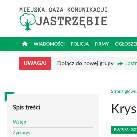
Przejdź
do
treści
WIADOMOŚCI
POLICJA
FIRMY
OGŁOSZE
UWAGA!
Dołącz do nowej grupy
Jast
Strona główn
Krys
Spis treści
Wstęp
KULTURA I SZ
Życiorys