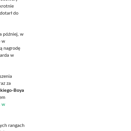
krotnie
 dotarł do
ta później, w
ę w
ką nagrodę
harda w
szenia
az za
skiego-Boya
iem
m w
ych rangach