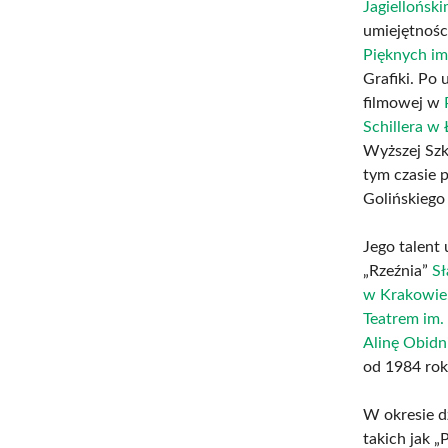
Jagiellońsk
umiejętnośc
Pięknych im
Grafiki. Po 
filmowej w
Schillera w 
Wyższej Szk
tym czasie p
Golińskiego
Jego talent 
„Rzeźnia”
S
w Krakowie
Teatrem im.
Alinę Obidn
od 1984 roku
W okresie dz
takich jak „