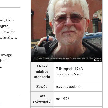
sApp
LinkedIn
Email
tać, która
ograf,
muje wiele
h twórców w
ą uwagę
hniki
 z
Data i
7 listopada 1943
miejsce
Jastrzębie-Zdrój
urodzenia
Zawód
reżyser, pedagog
Lata
od 1976
aktywności
e