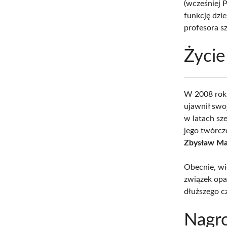
(wcześniej 
funkcję dzi
profesora sz
Życie
W 2008 roku
ujawnił swoj
w latach sz
jego twórczo
Zbysław Ma
Obecnie, wi
związek opa
dłuższego cz
Nagro