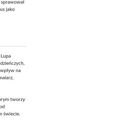
6 sprawował
us jako
 Lupa
odzieńczych,
y wpływ na
malarz,
tórym tworzy
 od
m świecie.