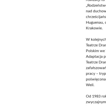
„Rodzeństwo
nad duchowy
chrześcijań
Huguenau, c
Krakowie.
W kolejnych
Teatrze Dr
Polskim we 
Adaptacja 
Teatrze Dra
zafałszowań
pracy – try
poświęcona 
Weil.
Od 1983 rok
zwyczajny