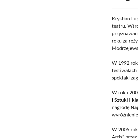
Krystian Lu
teatru. Wśró
przyznawana
roku za reż
Modrzejews
W 1992 rok
festiwalach
spektakl za
W roku 2000
i Sztuki I kl
nagrodę
Nag
wyróżnienie
W 2005 roku
Artis” prze