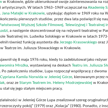
im
w Krakowie, gdzie ukierunkował swoje zainteresowania na ro
i artystycznych. W latach 1963–1969 uczęszczał na
Akademię S
. Jana Matejki w Krakowie
, uzyskując dyplom w 1969 roku na W
ukończeniu pierwszych studiów, przez dwa lata poświęcił się nau
Państwowej Wyższej Szkole Filmowej, Telewizyjnej i Teatralnej i
Łodzi
, a następnie skoncentrował się na reżyserii teatralnej w 
ole Teatralnej im. Ludwika Solskiego w Krakowie w latach 197
ełnił również funkcję asystenta dla
Jerzego Krasowskiego
oraz J
 w Teatrze im. Juliusza Słowackiego w Krakowie.
ujawnił się 8 maja 1976 roku, kiedy to zadebiutował jako reżyse
ławomira Mrożka
, wystawianej na deskach
Teatru im. Juliusza S
. Po zakończeniu studiów, Lupa rozpoczął współpracę z dwoma 
 Cypriana Kamila Norwida w Jeleniej Górze
, kierowanym przez r
iak
, oraz ze
Starym Teatrem im. Heleny Modrzejewskiej
w Krakow
 stał się jego stałym miejscem pracy.
iałalności w Jeleniej Górze Lupa zrealizował szereg oryginalnych
Przezroczysty pokój” (1979) oraz „Kolacja” (1980). Ponadto, z ins