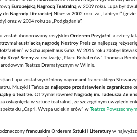
iżową
Europejską Nagrodą Teatralną
w 2009 roku. Lupa był dwu
y do
Nagrody Literackiej Nike
: w 2002 roku za „Labirynt” (gdzie
ody) oraz w 2004 roku za „Podglądania”.
u został uhonorowany rosyjskim
Orderem Przyjaźni
, a cztery la
otrzymał
austriacką nagrodę Nestroy Preis
za najlepszą reżyseri
Holzfaellen” w Schauspielhaus Graz. W 2016 roku zdobył litews
oty Krzyż Sceny
za realizację „Placu Bohaterów” Thomasa Bern
Narodowym Teatrze Dramatycznym w Wilnie.
tian Lupa został wyróżniony nagrodami francuskiego Stowarzy
atru, Muzyki i Tańca za
najlepsze przedstawienie zagraniczne
or
iążkę o teatrze
. Otrzymał również
Nagrodę im. Tadeusza Żeleń
 za osiągnięcia w sztuce teatralnej, ze szczególnym uwzględnien
 spektaklu „Capri. Wyspa uciekinierów” w
Teatrze Powszechny
ł odznaczony
francuskim Orderem Sztuki i Literatury
w najwyższ