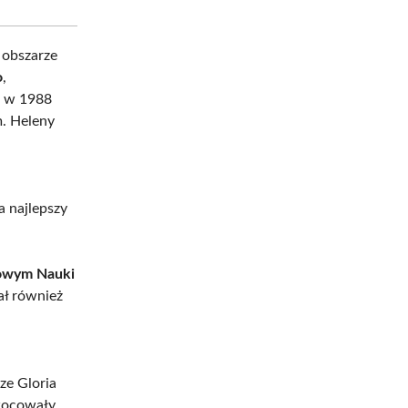
 obszarze
o
,
a w 1988
m. Heleny
a
a najlepszy
rowym Nauki
ał również
ze Gloria
owocowały