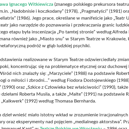
ława Ignacego Witkiewicza
(znanego polskiego prekursora teatru
m.in. „Nadobnisie i koczkodany” (1978), „Pragmatyści” (1981) or
llatrix” (1986). Jego prace, określane w manifeście jako „Teatr 
eatr jako narzędzie do poznawania i przekraczania granic ludzkie
tego etapu była inscenizacja „Po tamtej stronie” według Alfred
znana również jako „Miasto snu” w Starym Teatrze w Krakowie, 
etaforyczną podróż w głąb ludzkiej psychiki.
edstawienia realizowane w Starym Teatrze odzwierciedlały zmia
poki, koncentrując się na problematyce etycznej oraz duchowej 
Wśród nich znalazły się: „Marzyciele” (1988) na podstawie Rober
logi o miłości i zbrodni…” według Fiodora Dostojewskiego (1988)
(1990) oraz „Szkice z Człowieka bez właściwości” (1990), także
 dziełami Roberta Musila, a także „Malte” (1991) na podstawie R
z „Kalkwerk” (1992) według Thomasa Bernharda.
h dzieł wnieść miało istotny wkład w zrozumienie irracjonalnyc
tury oraz eksperymenty nad pojęciem „medialnego aktorstwa”. Pr
to „Immanuel Kant” w
Teatrze Polskim we Wrocławiu
– 1996 oraz