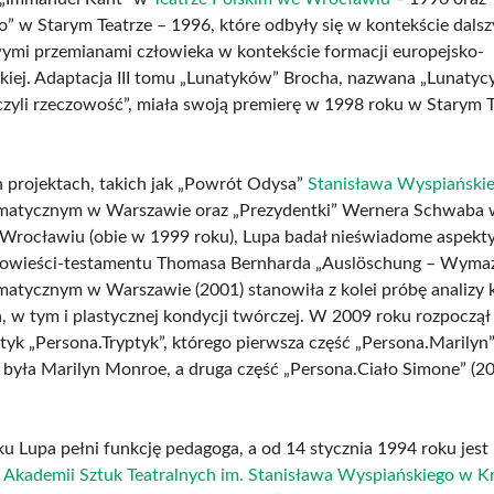
” w Starym Teatrze – 1996, które odbyły się w kontekście dals
mi przemianami człowieka w kontekście formacji europejsko-
skiej. Adaptacja III tomu „Lunatyków” Brocha, nazwana „Lunatycy
zyli rzeczowość”, miała swoją premierę w 1998 roku w Starym 
 projektach, takich jak „Powrót Odysa”
Stanisława Wyspiański
amatycznym w Warszawie oraz „Prezydentki” Wernera Schwaba 
Wrocławiu (obie w 1999 roku), Lupa badał nieświadome aspekty
powieści-testamentu Thomasa Bernharda „Auslöschung – Wyma
matycznym w Warszawie (2001) stanowiła z kolei próbę analizy
, w tym i plastycznej kondycji twórczej. W 2009 roku rozpoczął
ptyk „Persona.Tryptyk”, którego pierwsza część „Persona.Marilyn”
była Marilyn Monroe, a druga część „Persona.Ciało Simone” (2
u Lupa pełni funkcję pedagoga, a od 14 stycznia 1994 roku jest
m
Akademii Sztuk Teatralnych im. Stanisława Wyspiańskiego w K