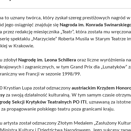
pa to uznany twórca, który zyskał szereg prestiżowych nagród w
d jego osiągnięć znajduje się
Nagroda im. Konrada Swinarskieg
 przez redakcję miesięcznika „Teatr”, która została mu wręczon
yserię spektaklu „Marzyciele” Roberta Musila w Starym Teatrze i
kiej w Krakowie.
u zdobył
Nagrodę im. Leona Schillera
oraz liczne wyróżnienia n
 krajowych i zagranicznych, w tym Grand Prix dla „Lunatyków” z
graniczny we Francji w sezonie 1998/99.
 Krystian Lupa został odznaczony
austriackim Krzyżem Hono
asy
za swoją działalność kulturalną. W tym samym czasie otrzym
rodę Sekcji Krytyków Teatralnych PO ITI
, uznawaną za istotne
 za propagowanie polskiego teatru poza granicami kraju.
 artysta został odznaczony Złotym Medalem „Zasłużony Kultur
z Ministra Kultury i Dziedzictwa Narodowego. Jego sukcesy za