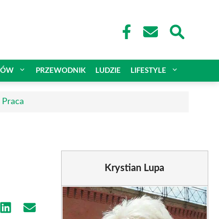
CÓW
PRZEWODNIK
LUDZIE
LIFESTYLE
| Praca
Krystian Lupa
e
Share
Share
on
on