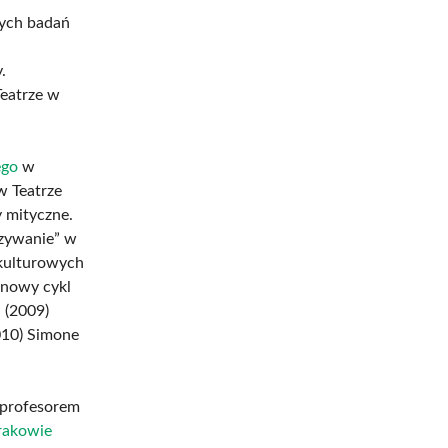
zych badań
.
Teatrze w
ego
w
w Teatrze
 mityczne.
zywanie” w
 kulturowych
 nowy cykl
 (2009)
010) Simone
 profesorem
rakowie