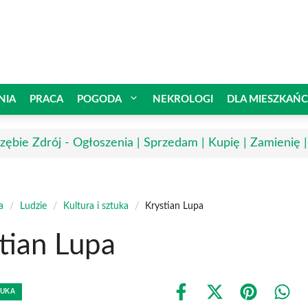
NIA
PRACA
POGODA
NEKROLOGI
DLA MIESZKAŃ
rzębie Zdrój - Ogłoszenia | Sprzedam | Kupię | Zamienię 
a
/
Ludzie
/
Kultura i sztuka
/
Krystian Lupa
tian Lupa
TUKA
Share
Share
Share
Shar
on
on
on
on