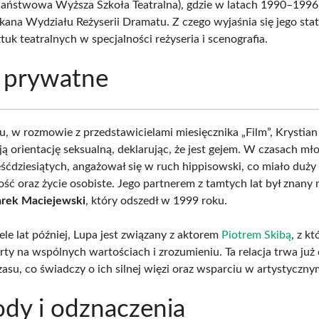
Państwowa Wyższa Szkoła Teatralna), gdzie w latach 1990–199
ekana Wydziału Reżyserii Dramatu. Z czego wyjaśnia się jego stat
tuk teatralnych w specjalności reżyseria i scenografia.
 prywatne
, w rozmowie z przedstawicielami miesięcznika „Film”, Krystian
ą orientację seksualną, deklarując, że jest gejem. W czasach mł
eśćdziesiątych, angażował się w ruch hippisowski, co miało duż
ść oraz życie osobiste. Jego partnerem z tamtych lat był znany 
rek Maciejewski
, który odszedł w 1999 roku.
ele lat później, Lupa jest związany z aktorem
Piotrem Skibą
, z k
rty na wspólnych wartościach i zrozumieniu. Ta relacja trwa już
asu, co świadczy o ich silnej więzi oraz wsparciu w artystyczny
dy i odznaczenia