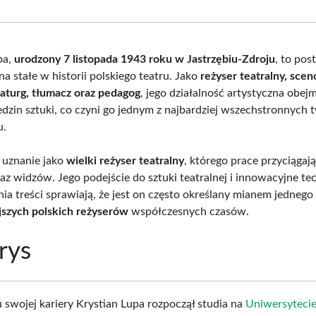
Facebook
X
Pinterest
What
(Twitter)
pa,
urodzony 7 listopada 1943 roku w Jastrzębiu-Zdroju
, to pos
 na stałe w historii polskiego teatru. Jako
reżyser teatralny, scen
maturg, tłumacz oraz pedagog
, jego działalność artystyczna obej
edzin sztuki, co czyni go jednym z najbardziej wszechstronnyc
u.
 uznanie jako
wielki reżyser teatralny
, którego prace przyciągaj
az widzów. Jego podejście do sztuki teatralnej i innowacyjne tec
ia treści sprawiają, że jest on często określany mianem jednego
jszych polskich reżyserów
współczesnych czasów.
rys
 swojej kariery Krystian Lupa rozpoczął studia na
Uniwersyteci