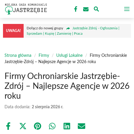
Przejdź
M
do
treści
Dołącz do nowej grupy
Jastrzębie Zdrój - Ogłoszenia |
UWAGA!
Sprzedam | Kupię | Zamienię | Praca
Strona główna
/
Firmy
/
Usługi Lokalne
/
Firmy Ochroniarskie
Jastrzębie-Zdrój – Najlepsze Agencje w 2026 roku
Firmy Ochroniarskie Jastrzębie-
Zdrój – Najlepsze Agencje w 2026
roku
Data dodania:
2 sierpnia 2026 r.
Share
Share
Share
Share
Share
Share
on
on
on
on
on
on