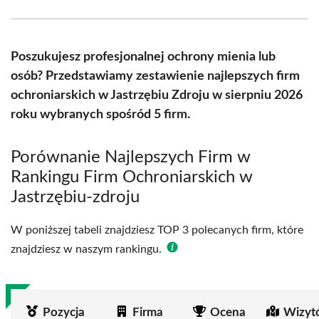
Facebook
X
Pinterest
WhatsApp
LinkedIn
Email
(Twitter)
Poszukujesz profesjonalnej ochrony mienia lub
osób? Przedstawiamy zestawienie najlepszych firm
ochroniarskich w Jastrzębiu Zdroju w sierpniu 2026
roku wybranych spośród 5 firm.
Porównanie Najlepszych Firm w
Rankingu Firm Ochroniarskich w
Jastrzębiu-zdroju
W poniższej tabeli znajdziesz TOP 3 polecanych firm, które
znajdziesz w naszym rankingu.
Pozycja
Firma
Ocena
Wizyt