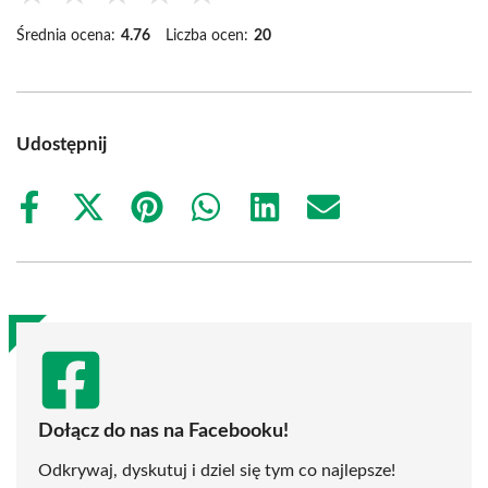
Średnia ocena:
4.76
Liczba ocen:
20
Udostępnij
Share
Share
Share
Share
Share
Share
on
on
on
on
on
on
Facebook
X
Pinterest
WhatsApp
LinkedIn
Email
(Twitter)
Dołącz do nas na Facebooku!
Odkrywaj, dyskutuj i dziel się tym co najlepsze!