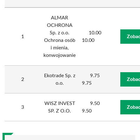
ALMAR
OCHRONA
Sp. z o.o.
10.00
1
Zobac
Ochrona osób
10.00
i mienia,
konwojowanie
Ekotrade Sp. z
9.75
2
Zobac
o.o.
9.75
WISZ INVEST
9.50
3
Zobac
SP. Z O.O.
9.50