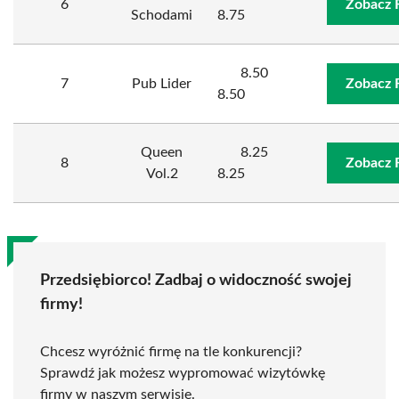
6
Zobacz 
Schodami
8.75
8.50
7
Pub Lider
Zobacz 
8.50
Queen
8.25
8
Zobacz 
Vol.2
8.25
Przedsiębiorco! Zadbaj o widoczność swojej
firmy!
Chcesz wyróżnić firmę na tle konkurencji?
Sprawdź jak możesz wypromować wizytówkę
firmy w naszym serwisie.