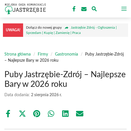
Przejdź
M
do
treści
Dołącz do nowej grupy
Jastrzębie Zdrój - Ogłoszenia |
UWAGA!
Sprzedam | Kupię | Zamienię | Praca
Strona główna
/
Firmy
/
Gastronomia
/
Puby Jastrzębie-Zdrój
– Najlepsze Bary w 2026 roku
Puby Jastrzębie-Zdrój – Najlepsze
Bary w 2026 roku
Data dodania:
2 sierpnia 2026 r.
Share
Share
Share
Share
Share
Share
on
on
on
on
on
on
Facebook
X
Pinterest
WhatsApp
LinkedIn
Email
(Twitter)