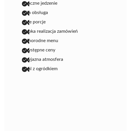
smaczne jedzenie
miła obsługa
duże porcje
szybka realizacja zamówień
różnorodne menu
przystępne ceny
przyjazna atmosfera
lokal z ogródkiem