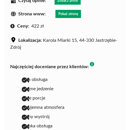
Czytaj opinie:
Zobacz profil
Strona www:
Pokaż stronę
Ceny:
422 zł
Lokalizacja:
Karola Miarki 15, 44-330 Jastrzębie-
Zdrój
Najczęściej doceniane przez klientów:
miła obsługa
pyszne jedzenie
duże porcje
przyjemna atmosfera
ładny wystrój
szybka obsługa