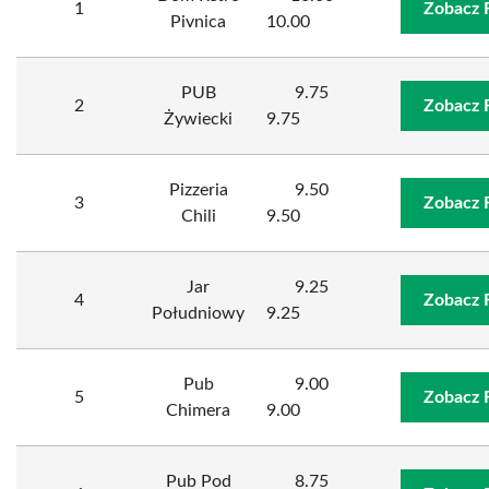
1
Zobacz 
Pivnica
10.00
PUB
9.75
2
Zobacz 
Żywiecki
9.75
Pizzeria
9.50
3
Zobacz 
Chili
9.50
Jar
9.25
4
Zobacz 
Południowy
9.25
Pub
9.00
5
Zobacz 
Chimera
9.00
Pub Pod
8.75