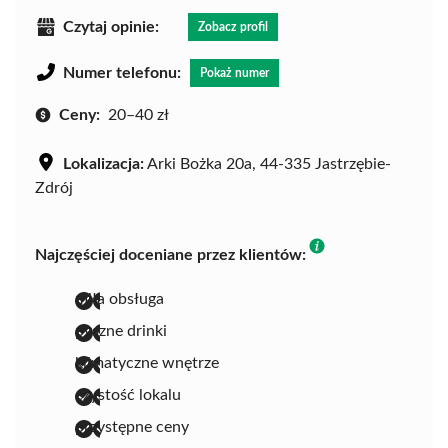
Czytaj opinie:
Zobacz profil
Numer telefonu:
Pokaż numer
Ceny:
20–40 zł
Lokalizacja:
Arki Bożka 20a, 44-335 Jastrzębie-
Zdrój
Najczęściej doceniane przez klientów:
miła obsługa
pyszne drinki
klimatyczne wnętrze
czystość lokalu
przystępne ceny