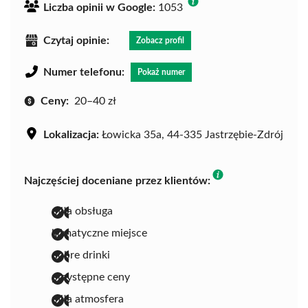
Liczba opinii w Google:
1053
Czytaj opinie:
Zobacz profil
Numer telefonu:
Pokaż numer
Ceny:
20–40 zł
Lokalizacja:
Łowicka 35a, 44-335 Jastrzębie-Zdrój
Najczęściej doceniane przez klientów:
miła obsługa
klimatyczne miejsce
dobre drinki
przystępne ceny
miła atmosfera