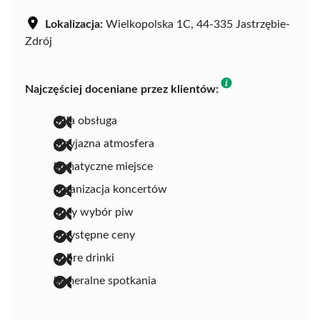
Lokalizacja:
Wielkopolska 1C, 44-335 Jastrzębie-
Zdrój
Najczęściej doceniane przez klientów:
miła obsługa
przyjazna atmosfera
klimatyczne miejsce
organizacja koncertów
duży wybór piw
przystępne ceny
dobre drinki
kameralne spotkania