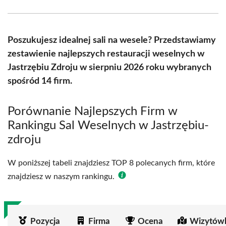
Facebook
X
Pinterest
WhatsApp
LinkedIn
Email
(Twitter)
Poszukujesz idealnej sali na wesele? Przedstawiamy
zestawienie najlepszych restauracji weselnych w
Jastrzębiu Zdroju w sierpniu 2026 roku wybranych
spośród 14 firm.
Porównanie Najlepszych Firm w
Rankingu Sal Weselnych w Jastrzębiu-
zdroju
W poniższej tabeli znajdziesz TOP 8 polecanych firm, które
znajdziesz w naszym rankingu.
Pozycja
Firma
Ocena
Wizytówk