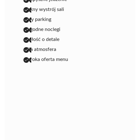
piękny wystrój sali
duży parking
wygodne noclegi
dbałość o detale
miła atmosfera
szeroka oferta menu