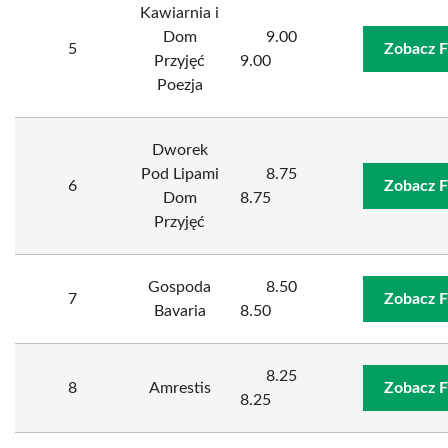
Kawiarnia i
Dom
9.00
5
Zobacz F
Przyjęć
9.00
Poezja
Dworek
Pod Lipami
8.75
6
Zobacz F
Dom
8.75
Przyjęć
Gospoda
8.50
7
Zobacz F
Bavaria
8.50
8.25
8
Amrestis
Zobacz F
8.25