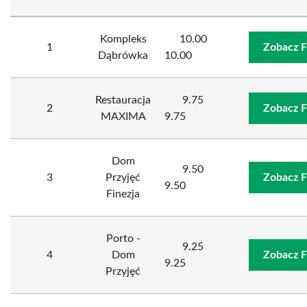
Kompleks
10.00
1
Zobacz F
Dąbrówka
10.00
Restauracja
9.75
2
Zobacz F
MAXIMA
9.75
Dom
9.50
3
Przyjęć
Zobacz F
9.50
Finezja
Porto -
9.25
4
Dom
Zobacz F
9.25
Przyjęć