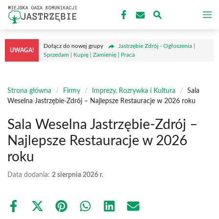
Przejdź
M
do
treści
Dołącz do nowej grupy
Jastrzębie Zdrój - Ogłoszenia |
UWAGA!
Sprzedam | Kupię | Zamienię | Praca
Strona główna
/
Firmy
/
Imprezy, Rozrywka i Kultura
/
Sala
Weselna Jastrzębie-Zdrój – Najlepsze Restauracje w 2026 roku
Sala Weselna Jastrzębie-Zdrój –
Najlepsze Restauracje w 2026
roku
Data dodania:
2 sierpnia 2026 r.
Share
Share
Share
Share
Share
Share
on
on
on
on
on
on